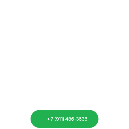
ем для вас новый сай
ро мы представим вам обновленную
сию. А пока можете позвонить нам по
телефону, мы рады вам помочь.
+7 (911) 486-3636