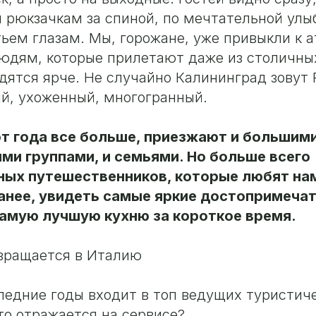
рюкзачкам за спиной, по мечтательной улыб
ем глазам. Мы, горожане, уже привыкли к а
людям, которые прилетают даже из столичных
дятся ярче. Не случайно Калининград зовут 
й, ухоженный, многогранный.
от года все больше, приезжают и большим
ми группами, и семьями. Но больше всего
ых путешественников, которые любят на
нее, увидеть самые яркие достопримечат
амую лучшую кухню за короткое время.
евращается в Италию
следние годы входит в топ ведущих туристич
то отражается на сервисе?