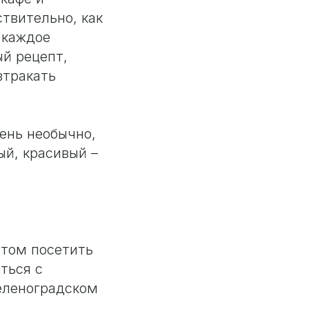
ствительно, как
И каждое
ый рецепт,
втракать
ень необычно,
ый, красивый –
отом посетить
ться с
зеленоградском