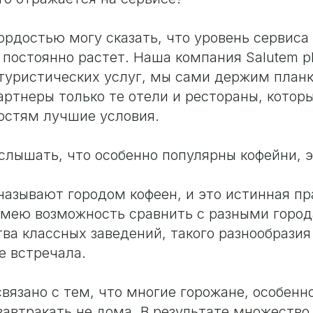
гордостью могу сказать, что уровень сервиса
 постоянно растет. Наша компания Salutem p
туристических услуг, мы сами держим планк
артнеры только те отели и рестораны, котор
остям лучшие условия.
слышать, что особенно популярны кофейни, э
называют городом кофеен, и это истинная пр
имею возможность сравнить с разными горо
тва классных заведений, такого разнообразия
е встречала.
связано с тем, что многие горожане, особенн
автракать не дома. В результате множество 