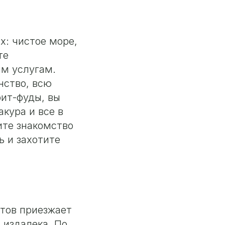
х: чистое море,
те
им услугам.
нство, всю
рит-фуды, вы
акура и все в
ите знакомство
ь и захотите
стов приезжает
, издалека. По