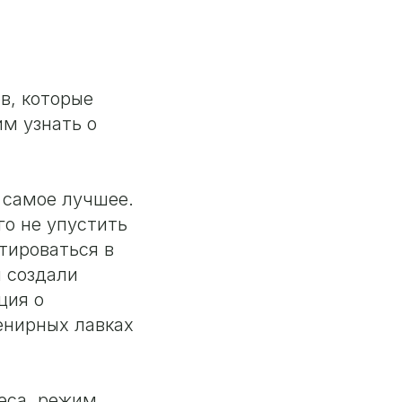
в, которые
им узнать о
 самое лучшее.
го не упустить
тироваться в
ы создали
ция о
енирных лавках
реса, режим