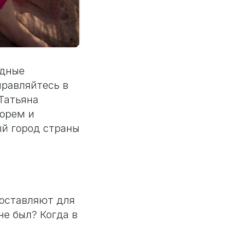
одные
правляйтесь в
Татьяна
морем и
ый город страны
 оставляют для
не был? Когда в