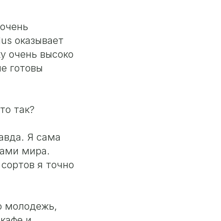
 очень
lus оказывает
у очень высоко
ые готовы
то так?
авда. Я сама
дами мира.
 сортов я точно
о молодежь,
кафе и