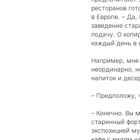
ресторанов гот
в Европе. – Да
заведение стар
подачу. О копи
каждый день в 
Например, мне 
неординарно, н
напиток и десе
– Предположу, 
– Конечно. Вы 
старинный форт
экспозицией му
кафе с видом н