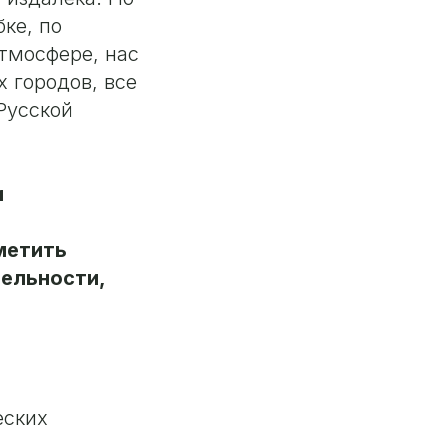
ке, по
тмосфере, нас
 городов, все
Русской
и
метить
ельности,
еских