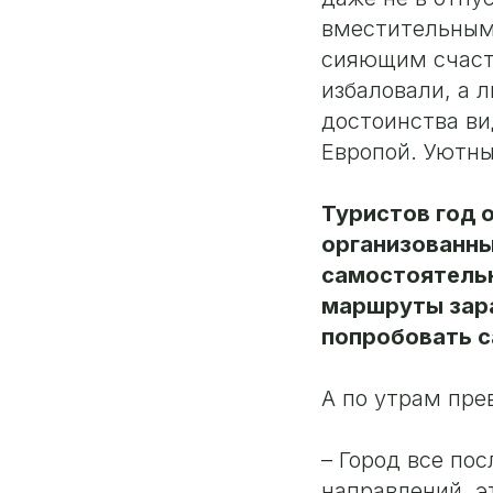
вместительным 
сияющим счасть
избаловали, а 
достоинства ви
Европой. Уютны
Туристов год 
организованны
самостоятельн
маршруты зара
попробовать с
А по утрам пр
– Город все по
направлений, э