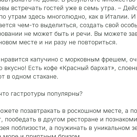
овы встречать гостей уже в семь утра. – Дей
, по утрам здесь многолюдно, как в Италии. 
ается чем-то выделиться, создать свой особ
ровании не может быть и речи. Вы можете за
новом месте и ни разу не повториться.
нравится капучино с морковным фрешем, оч
о вкусно! Есть кофе «Красный бархат», слоен
рт в одном стакане.
что гастротуры популярны?
можете позавтракать в роскошном месте, а п
, пообедать в другом ресторане и познакоми
зея поблизости, а поужинать в уникальном 
а море и приятным бризом.