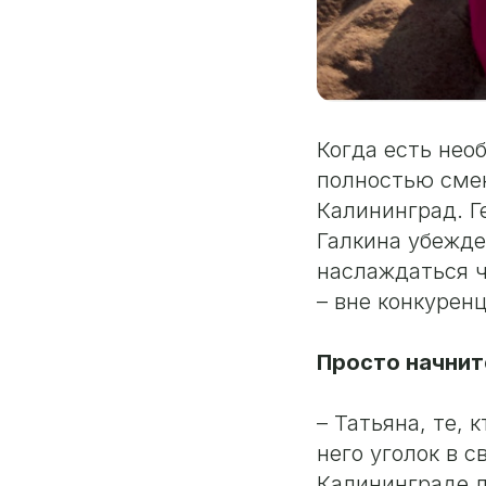
Когда есть нео
полностью смен
Калининград. Г
Галкина убежде
наслаждаться ч
– вне конкуренц
Просто начнит
– Татьяна, те,
него уголок в с
Калининграде л